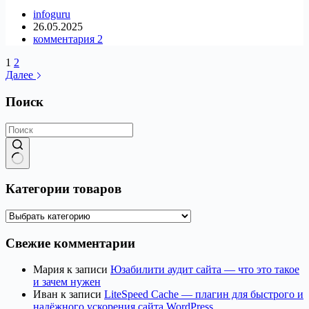
infoguru
26.05.2025
комментария 2
1
2
Далее
Поиск
Ничего
не
Категории товаров
найдено
Свежие комментарии
Мария
к записи
Юзабилити аудит сайта — что это такое
и зачем нужен
Иван
к записи
LiteSpeed Cache — плагин для быстрого и
надёжного ускорения сайта WordPress