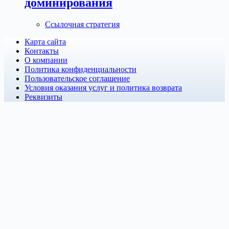
доминирования
Ссылочная стратегия
Этот
Карта сайта
товар
Контакты
имеет
О компании
несколько
Политика конфиденциальности
вариаций.
Пользовательское соглашение
Опции
Условия оказания услуг и политика возврата
можно
Реквизиты
выбрать
на
странице
товара.