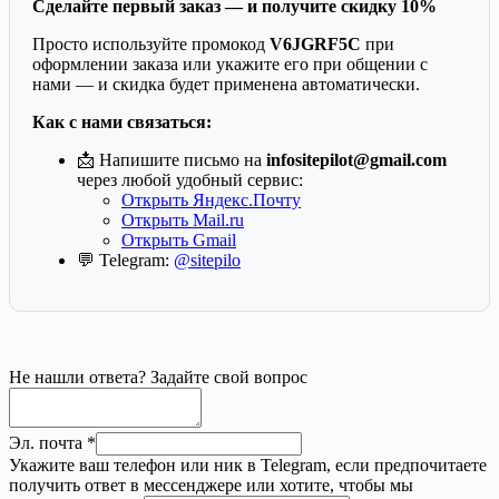
Сделайте первый заказ — и получите скидку 10%
Просто используйте промокод
V6JGRF5C
при
оформлении заказа или укажите его при общении с
нами — и скидка будет применена автоматически.
Как с нами связаться:
📩 Напишите письмо на
infositepilot@gmail.com
через любой удобный сервис:
Открыть Яндекс.Почту
Открыть Mail.ru
Открыть Gmail
💬 Telegram:
@sitepilo
Не
Не нашли ответа? Задайте свой вопрос
почта
ответ
Эл. почта
*
Укажите ваш телефон или ник в Telegram, если предпочитаете
получить ответ в мессенджере или хотите, чтобы мы