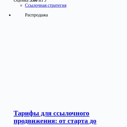
Оценка
5.00
из 5
Ссылочная стратегия
Этот
Распродажа
товар
имеет
несколько
вариаций.
Опции
можно
выбрать
на
странице
товара.
Тарифы для ссылочного
продвижения: от старта до