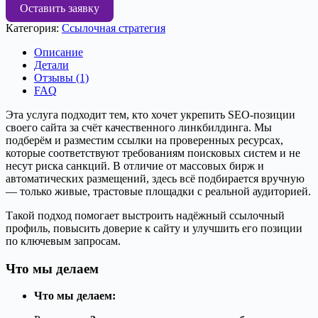
Размещение
Оставить заявку
внешних
Категория:
Ссылочная стратегия
ссылок
на
Описание
трастовых
Детали
площадках
Отзывы (1)
FAQ
Эта услуга подходит тем, кто хочет укрепить SEO-позиции
своего сайта за счёт качественного линкбилдинга. Мы
подберём и разместим ссылки на проверенных ресурсах,
которые соответствуют требованиям поисковых систем и не
несут риска санкций. В отличие от массовых бирж и
автоматических размещений, здесь всё подбирается вручную
— только живые, трастовые площадки с реальной аудиторией.
Такой подход помогает выстроить надёжный ссылочный
профиль, повысить доверие к сайту и улучшить его позиции
по ключевым запросам.
Что мы делаем
Что мы делаем: